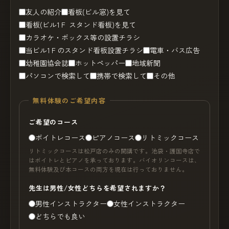
友人の紹介
看板(ビル窓)を見て
看板(ビル1Ｆ スタンド看板)を見て
カラオケ・ボックス等の設置チラシ
当ビル1Ｆのスタンド看板設置チラシ
電車・バス広告
幼稚園協会誌
ホットペッパー
地域新聞
パソコンで検索して
携帯で検索して
その他
無料体験のご希望内容
ご希望のコース
ボイトレコース
ピアノコース
リトミックコース
リトミックコースは松戸店のみの開講です。池袋・護国寺店で
はボイトレとピアノを承っております。バイオリンコースは、
無料体験及び本コースの両方を現在は行っておりません。
先生は男性/女性どちらを希望されますか？
男性インストラクター
女性インストラクター
どちらでも良い