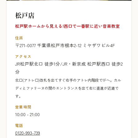
松戸店
松戸駅ホームから見える!西口で一番駅に近い音楽教室
住所
〒271-0077 千葉県松戸市根本2-12 ミヤザワビル4F
アクセス
JR松戸駅北口 徒歩1分/JR・新京成 松戸駅西口 徒歩2
分
北口(アトレ口)改札を出てすぐ右手のアトレ内階段で1Fへ。カル
ディとファリーヌの間のエントランスを出て右に直進が近道で
す。
営業時間
10:00 - 21:00
電話
0120-993-739