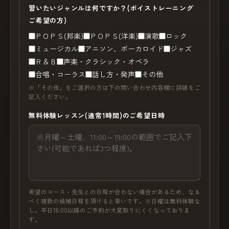
習いたいジャンルは何ですか？(ボイストレーニング
ご希望の方)
ＰＯＰＳ(邦楽)
ＰＯＰＳ(洋楽)
演歌
ロック
ミュージカル
アニソン、ボーカロイド
ジャズ
Ｒ＆Ｂ
声楽・クラシック・オペラ
合唱・コーラス
話し方・発声
その他
※「その他」をご選択の方は下の問い合わせ内容欄に詳細をご
記入ください。
無料体験レッスン(通常1時間)のご希望日時
希望のコース・先生との日程が合わない場合があるため、なる
べく複数の候補日程を頂けると幸いです。※日曜は無料体験な
し。平日18:00以降のご予約が大変取りにくくなっておりま
す。