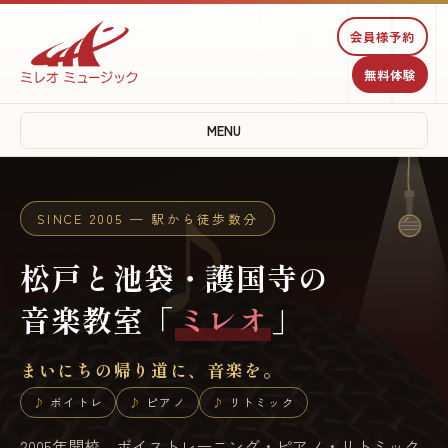
♫
会員様予約
無料体験
♩
MENU
♪
SINCE 2005 — 駅から徒歩数分
松戸と池袋・護国寺の
音楽教室「
ミレオ
」
まいにちの帰り道に、音楽を。
ボイトレ
ピアノ
リトミック
2005年開校。ボイストレーニング・ピアノ・リトミック