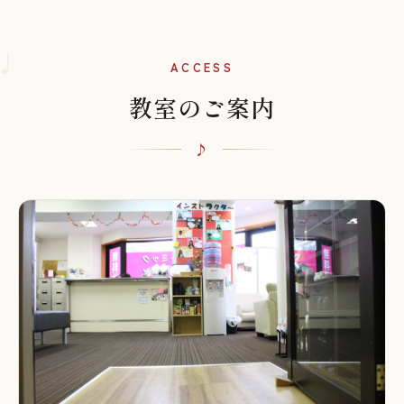
♩
ACCESS
教室のご案内