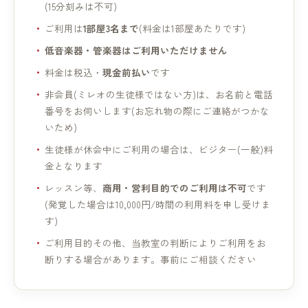
(15分刻みは不可)
ご利用は
1部屋3名まで
(料金は1部屋あたりです)
低音楽器・管楽器はご利用いただけません
料金は税込・
現金前払い
です
非会員(ミレオの生徒様ではない方)は、お名前と電話
番号をお伺いします(お忘れ物の際にご連絡がつかな
いため)
生徒様が休会中にご利用の場合は、ビジター(一般)料
金となります
レッスン等、
商用・営利目的でのご利用は不可
です
(発覚した場合は10,000円/時間の利用料を申し受けま
す)
ご利用目的その他、当教室の判断によりご利用をお
断りする場合があります。事前にご相談ください