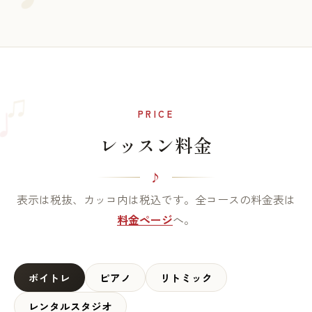
♫
♩
PRICE
レッスン料金
表示は税抜、カッコ内は税込です。全コースの料金表は
料金ページ
へ。
ボイトレ
ピアノ
リトミック
レンタルスタジオ