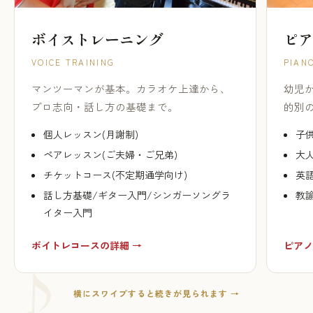
ボイストレーニング
ピア
VOICE TRAINING
PIAN
マンツーマンが基本。カラオケ上達から、
幼児
プロ志向・話し方の基礎まで。
的別
個人レッスン(月謝制)
子供
ペアレッスン(ご夫婦・ご兄弟)
大人
チケットコース(不定期通学向け)
英
話し方基礎/ギター入門/シンガーソングラ
教
イター入門
ボイトレコースの詳細 →
ピアノ
横にスワイプすると続きが見られます →