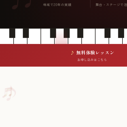
地域で20年の実績
舞台・ステージで
無料体験レッスン
お申し込みはこちら
♪
♬
♫