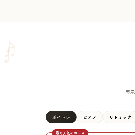
♫
♪
♩
表示
ボイトレ
ピアノ
リトミック
最も人気のコース