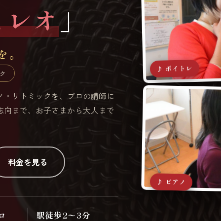
ミレオ
」
を。
♪ ボイトレ
ク
アノ・リトミックを、プロの講師に
志向まで、お子さまから大人まで
料金を見る
♪ ピアノ
ロ
駅徒歩2〜3分