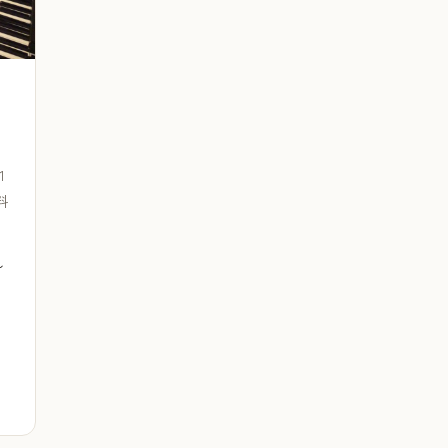
1
料
〜