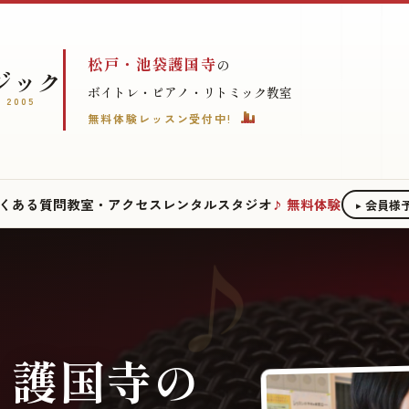
松戸・池袋護国寺
の
ジック
ボイトレ・ピアノ・リトミック教室
 2005
無料体験レッスン受付中!
くある質問
教室・アクセス
レンタルスタジオ
無料体験
会員様
・護国寺の