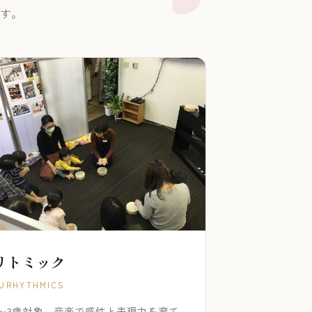
す。
リトミック
URHYTHMICS
1〜3歳対象。音楽で感性と表現力を育て