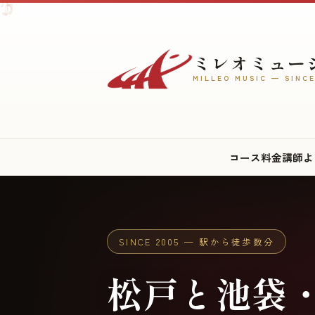
♪
♫
♩
♪
ミレオミュー
MILLEO MUSIC — SINCE
♬
♪
♫
コース
料金
講師
よ
♫
♩
SINCE 2005 — 駅から徒歩数分
松戸と池袋