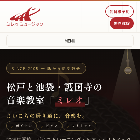
♫
会員様予約
無料体験
♩
MENU
♪
SINCE 2005 — 駅から徒歩数分
松戸と池袋・護国寺の
音楽教室「
ミレオ
」
まいにちの帰り道に、音楽を。
ボイトレ
ピアノ
リトミック
2005年開校。ボイストレーニング・ピアノ・リトミック