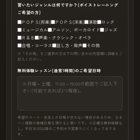
習いたいジャンルは何ですか？(ボイストレーニング
ご希望の方)
ＰＯＰＳ(邦楽)
ＰＯＰＳ(洋楽)
演歌
ロック
ミュージカル
アニソン、ボーカロイド
ジャズ
Ｒ＆Ｂ
声楽・クラシック・オペラ
合唱・コーラス
話し方・発声
その他
※「その他」をご選択の方は下の問い合わせ内容欄に詳細をご
記入ください。
無料体験レッスン(通常1時間)のご希望日時
希望のコース・先生との日程が合わない場合があるため、なる
べく複数の候補日程を頂けると幸いです。※日曜は無料体験な
し。平日18:00以降のご予約が大変取りにくくなっておりま
す。