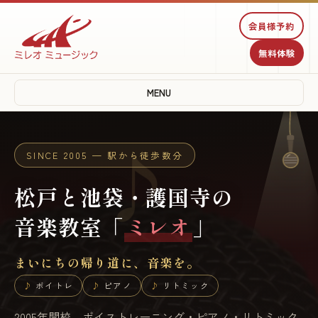
♫
会員様予約
無料体験
♩
MENU
♪
SINCE 2005 — 駅から徒歩数分
松戸と池袋・護国寺の
音楽教室「
ミレオ
」
まいにちの帰り道に、音楽を。
ボイトレ
ピアノ
リトミック
2005年開校。ボイストレーニング・ピアノ・リトミック