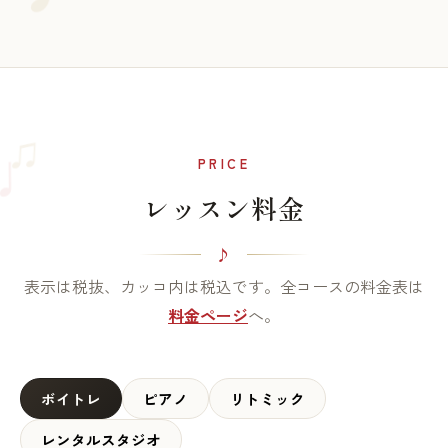
♫
♩
PRICE
レッスン料金
表示は税抜、カッコ内は税込です。全コースの料金表は
料金ページ
へ。
ボイトレ
ピアノ
リトミック
レンタルスタジオ