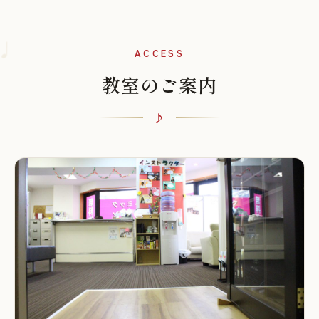
♩
ACCESS
教室のご案内