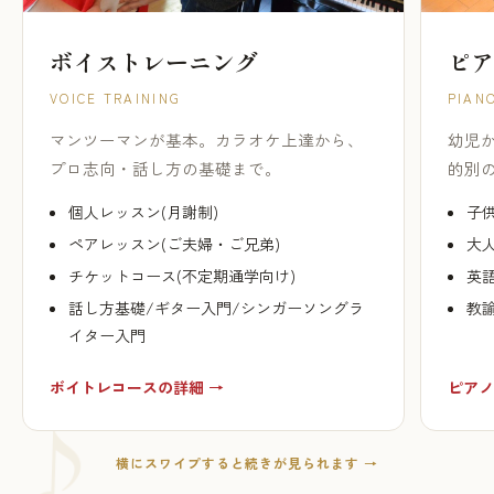
ボイストレーニング
ピア
VOICE TRAINING
PIAN
マンツーマンが基本。カラオケ上達から、
幼児
プロ志向・話し方の基礎まで。
的別
個人レッスン(月謝制)
子供
ペアレッスン(ご夫婦・ご兄弟)
大人
チケットコース(不定期通学向け)
英
話し方基礎/ギター入門/シンガーソングラ
教
イター入門
ボイトレコースの詳細 →
ピアノ
横にスワイプすると続きが見られます →