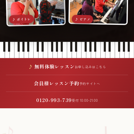
♪ ボイトレ
♪ ピアノ
無料体験レッスン
お申し込みはこちら
会員様レッスン予約
予約サイトへ
0120-993-739
受付 10:00-21:00
♪