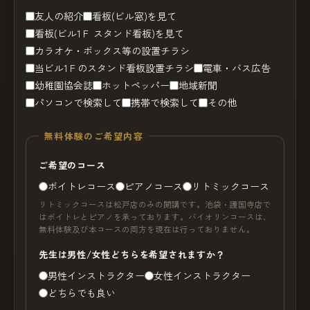
友人の紹介
看板(ビル窓)を見て
看板(ビル1Ｆ スタンド看板)を見て
カラオケ・ボックス等の設置チラシ
当ビル1Ｆのスタンド看板設置チラシ
電車・バス広告
幼稚園協会誌
ホットペッパー
地域新聞
パソコンで検索して
携帯で検索して
その他
無料体験のご希望内容
ご希望のコース
ボイトレコース
ピアノコース
リトミックコース
リトミックコースは松戸店のみの開講です。池袋・護国寺店で
はボイトレとピアノを承っております。バイオリンコースは、
無料体験及び本コースの両方を現在は行っておりません。
先生は男性/女性どちらを希望されますか？
男性インストラクター
女性インストラクター
どちらでも良い