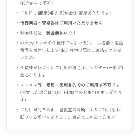
(15分刻みは不可)
ご利用は
1部屋3名まで
(料金は1部屋あたりです)
低音楽器・管楽器はご利用いただけません
料金は税込・
現金前払い
です
非会員(ミレオの生徒様ではない方)は、お名前と電話
番号をお伺いします(お忘れ物の際にご連絡がつかな
いため)
生徒様が休会中にご利用の場合は、ビジター(一般)料
金となります
レッスン等、
商用・営利目的でのご利用は不可
です
(発覚した場合は10,000円/時間の利用料を申し受けま
す)
ご利用目的その他、当教室の判断によりご利用をお
断りする場合があります。事前にご相談ください