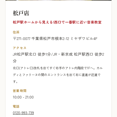
松戸店
松戸駅ホームから見える!西口で一番駅に近い音楽教室
住所
〒271-0077 千葉県松戸市根本2-12 ミヤザワビル4F
アクセス
JR松戸駅北口 徒歩1分/JR・新京成 松戸駅西口 徒歩2
分
北口(アトレ口)改札を出てすぐ右手のアトレ内階段で1Fへ。カル
ディとファリーヌの間のエントランスを出て右に直進が近道で
す。
営業時間
10:00 - 21:00
電話
0120-993-739