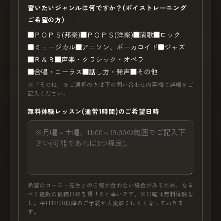
習いたいジャンルは何ですか？(ボイストレーニング
ご希望の方)
ＰＯＰＳ(邦楽)
ＰＯＰＳ(洋楽)
演歌
ロック
ミュージカル
アニソン、ボーカロイド
ジャズ
Ｒ＆Ｂ
声楽・クラシック・オペラ
合唱・コーラス
話し方・発声
その他
※「その他」をご選択の方は下の問い合わせ内容欄に詳細をご
記入ください。
無料体験レッスン(通常1時間)のご希望日時
希望のコース・先生との日程が合わない場合があるため、なる
べく複数の候補日程を頂けると幸いです。※日曜は無料体験な
し。平日18:00以降のご予約が大変取りにくくなっておりま
す。