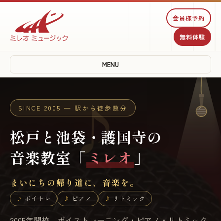
♫
会員様予約
無料体験
♩
MENU
♪
SINCE 2005 — 駅から徒歩数分
松戸と池袋・護国寺の
音楽教室「
ミレオ
」
まいにちの帰り道に、音楽を。
ボイトレ
ピアノ
リトミック
2005年開校。ボイストレーニング・ピアノ・リトミック