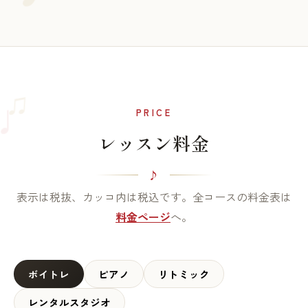
♫
♩
PRICE
レッスン料金
表示は税抜、カッコ内は税込です。全コースの料金表は
料金ページ
へ。
ボイトレ
ピアノ
リトミック
レンタルスタジオ