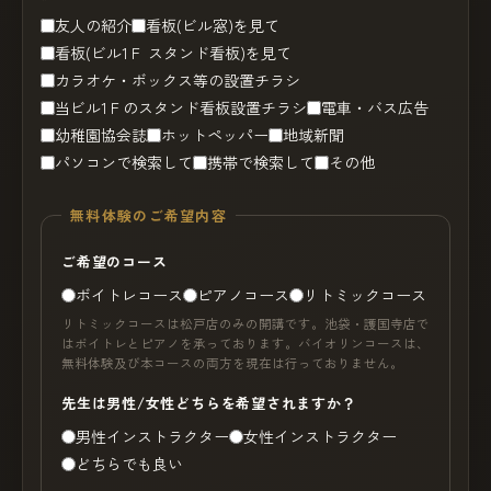
友人の紹介
看板(ビル窓)を見て
看板(ビル1Ｆ スタンド看板)を見て
カラオケ・ボックス等の設置チラシ
当ビル1Ｆのスタンド看板設置チラシ
電車・バス広告
幼稚園協会誌
ホットペッパー
地域新聞
パソコンで検索して
携帯で検索して
その他
無料体験のご希望内容
ご希望のコース
ボイトレコース
ピアノコース
リトミックコース
リトミックコースは松戸店のみの開講です。池袋・護国寺店で
はボイトレとピアノを承っております。バイオリンコースは、
無料体験及び本コースの両方を現在は行っておりません。
先生は男性/女性どちらを希望されますか？
男性インストラクター
女性インストラクター
どちらでも良い