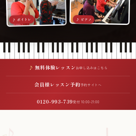
♪ ボイトレ
♪ ピアノ
無料体験レッスン
お申し込みはこちら
会員様レッスン予約
予約サイトへ
0120-993-739
受付 10:00-21:00
♪