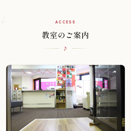
♩
ACCESS
教室のご案内