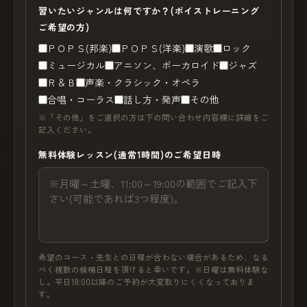
習いたいジャンルは何ですか？(ボイストレーニング
ご希望の方)
ＰＯＰＳ(邦楽)
ＰＯＰＳ(洋楽)
演歌
ロック
ミュージカル
アニソン、ボーカロイド
ジャズ
Ｒ＆Ｂ
声楽・クラシック・オペラ
合唱・コーラス
話し方・発声
その他
※「その他」をご選択の方は下の問い合わせ内容欄に詳細をご
記入ください。
無料体験レッスン(通常1時間)のご希望日時
希望のコース・先生との日程が合わない場合があるため、なる
べく複数の候補日程を頂けると幸いです。※日曜は無料体験な
し。平日18:00以降のご予約が大変取りにくくなっておりま
す。