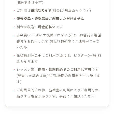
(15分刻みは不可)
ご利用は
1部屋3名まで
(料金は1部屋あたりです)
低音楽器・管楽器はご利用いただけません
料金は税込・
現金前払い
です
非会員(ミレオの生徒様ではない方)は、お名前と電話
番号をお伺いします(お忘れ物の際にご連絡がつかな
いため)
生徒様が休会中にご利用の場合は、ビジター(一般)料
金となります
レッスン等、
商用・営利目的でのご利用は不可
です
(発覚した場合は10,000円/時間の利用料を申し受けま
す)
ご利用目的その他、当教室の判断によりご利用をお
断りする場合があります。事前にご相談ください