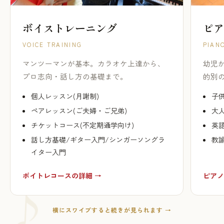
ボイストレーニング
ピア
VOICE TRAINING
PIAN
マンツーマンが基本。カラオケ上達から、
幼児
プロ志向・話し方の基礎まで。
的別
個人レッスン(月謝制)
子供
ペアレッスン(ご夫婦・ご兄弟)
大人
チケットコース(不定期通学向け)
英
話し方基礎/ギター入門/シンガーソングラ
教
イター入門
ボイトレコースの詳細 →
ピアノ
横にスワイプすると続きが見られます →