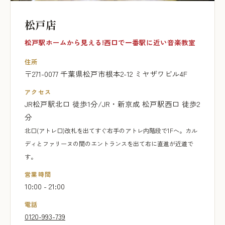
松戸店
松戸駅ホームから見える!西口で一番駅に近い音楽教室
住所
〒271-0077 千葉県松戸市根本2-12 ミヤザワビル4F
アクセス
JR松戸駅北口 徒歩1分/JR・新京成 松戸駅西口 徒歩2
分
北口(アトレ口)改札を出てすぐ右手のアトレ内階段で1Fへ。カル
ディとファリーヌの間のエントランスを出て右に直進が近道で
す。
営業時間
10:00 - 21:00
電話
0120-993-739