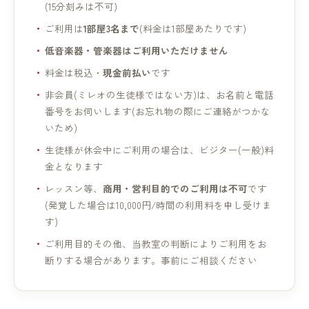
(15分刻みは不可)
ご利用は
1部屋3名まで
(料金は1部屋あたりです)
低音楽器・管楽器はご利用いただけません
料金は税込・
現金前払い
です
非会員(ミレオの生徒様ではない方)は、お名前と電話
番号をお伺いします(お忘れ物の際にご連絡がつかな
いため)
生徒様が休会中にご利用の場合は、ビジター(一般)料
金となります
レッスン等、
商用・営利目的でのご利用は不可
です
(発覚した場合は10,000円/時間の利用料を申し受けま
す)
ご利用目的その他、当教室の判断によりご利用をお
断りする場合があります。事前にご相談ください