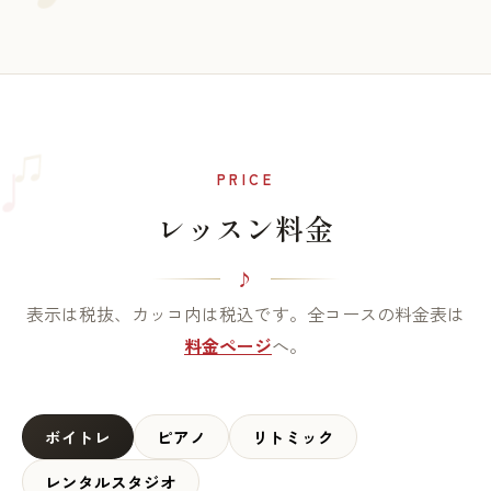
♫
♩
PRICE
レッスン料金
表示は税抜、カッコ内は税込です。全コースの料金表は
料金ページ
へ。
ボイトレ
ピアノ
リトミック
レンタルスタジオ