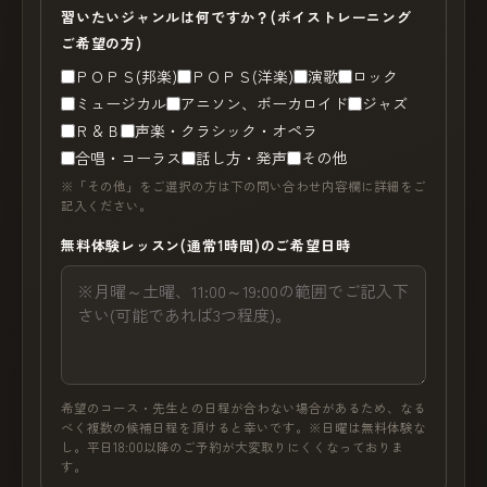
習いたいジャンルは何ですか？(ボイストレーニング
ご希望の方)
ＰＯＰＳ(邦楽)
ＰＯＰＳ(洋楽)
演歌
ロック
ミュージカル
アニソン、ボーカロイド
ジャズ
Ｒ＆Ｂ
声楽・クラシック・オペラ
合唱・コーラス
話し方・発声
その他
※「その他」をご選択の方は下の問い合わせ内容欄に詳細をご
記入ください。
無料体験レッスン(通常1時間)のご希望日時
希望のコース・先生との日程が合わない場合があるため、なる
べく複数の候補日程を頂けると幸いです。※日曜は無料体験な
し。平日18:00以降のご予約が大変取りにくくなっておりま
す。