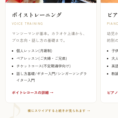
ボイストレーニング
ピア
VOICE TRAINING
PIAN
マンツーマンが基本。カラオケ上達から、
幼児
プロ志向・話し方の基礎まで。
的別
個人レッスン(月謝制)
子供
ペアレッスン(ご夫婦・ご兄弟)
大人
チケットコース(不定期通学向け)
英
話し方基礎/ギター入門/シンガーソングラ
教
イター入門
ボイトレコースの詳細 →
ピアノ
横にスワイプすると続きが見られます →