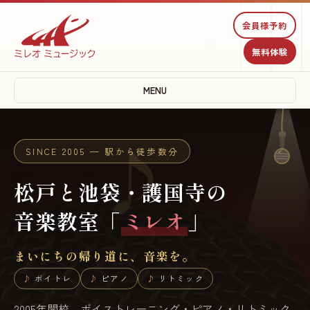
♪
♫
会員様予約
無料体験
♩
MENU
SINCE 2005 — 駅から徒歩数分
♪
松戸と池袋・護国寺の
音楽教室「
ミレオ
」
まいにちの帰り道に、音楽を。
ボイトレ
ピアノ
リトミック
2005年開校。ボイストレーニング・ピアノ・リトミック