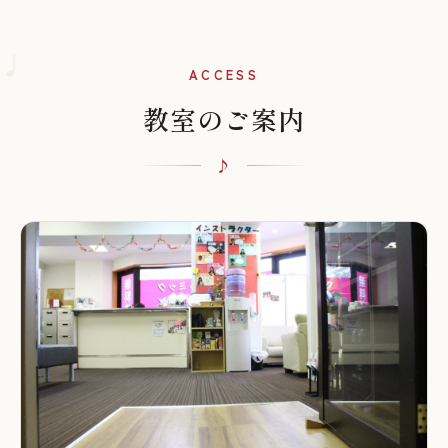
♩
ACCESS
教室のご案内