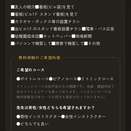
友人の紹介
看板(ビル窓)を見て
看板(ビル1Ｆ スタンド看板)を見て
カラオケ・ボックス等の設置チラシ
当ビル1Ｆのスタンド看板設置チラシ
電車・バス広告
幼稚園協会誌
ホットペッパー
地域新聞
パソコンで検索して
携帯で検索して
その他
無料体験のご希望内容
ご希望のコース
ボイトレコース
ピアノコース
リトミックコース
リトミックコースは松戸店のみの開講です。池袋・護国寺店で
はボイトレとピアノを承っております。バイオリンコースは、
無料体験及び本コースの両方を現在は行っておりません。
先生は男性/女性どちらを希望されますか？
男性インストラクター
女性インストラクター
どちらでも良い