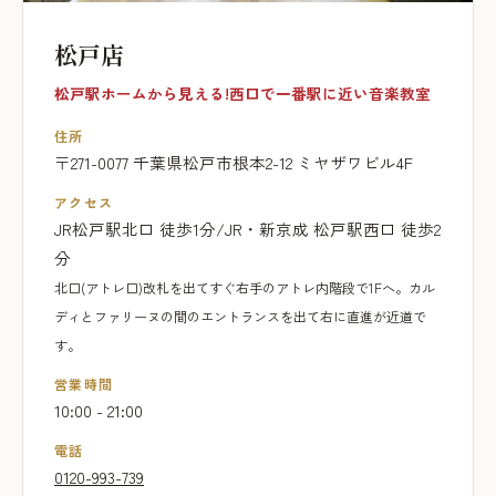
松戸店
松戸駅ホームから見える!西口で一番駅に近い音楽教室
住所
〒271-0077 千葉県松戸市根本2-12 ミヤザワビル4F
アクセス
JR松戸駅北口 徒歩1分/JR・新京成 松戸駅西口 徒歩2
分
北口(アトレ口)改札を出てすぐ右手のアトレ内階段で1Fへ。カル
ディとファリーヌの間のエントランスを出て右に直進が近道で
す。
営業時間
10:00 - 21:00
電話
0120-993-739