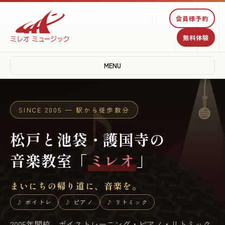
♪
♫
会員様予約
無料体験
♩
MENU
SINCE 2005 — 駅から徒歩数分
♪
松戸と池袋・護国寺の
音楽教室「
ミレオ
」
まいにちの帰り道に、音楽を。
ボイトレ
ピアノ
リトミック
2005年開校。ボイストレーニング・ピアノ・リトミック