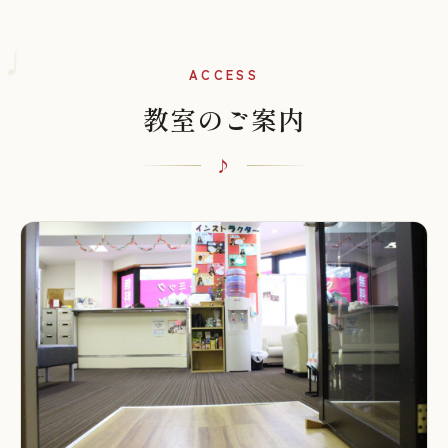
♩
ACCESS
教室のご案内