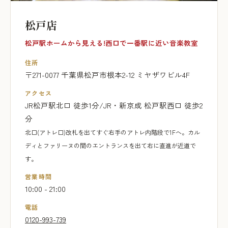
松戸店
松戸駅ホームから見える!西口で一番駅に近い音楽教室
住所
〒271-0077 千葉県松戸市根本2-12 ミヤザワビル4F
アクセス
JR松戸駅北口 徒歩1分/JR・新京成 松戸駅西口 徒歩2
分
北口(アトレ口)改札を出てすぐ右手のアトレ内階段で1Fへ。カル
ディとファリーヌの間のエントランスを出て右に直進が近道で
す。
営業時間
10:00 - 21:00
電話
0120-993-739