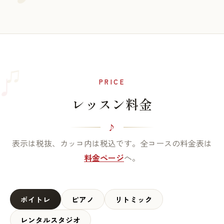
♫
♩
PRICE
レッスン料金
表示は税抜、カッコ内は税込です。全コースの料金表は
料金ページ
へ。
ボイトレ
ピアノ
リトミック
レンタルスタジオ