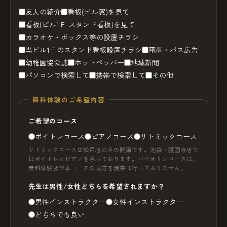
友人の紹介
看板(ビル窓)を見て
看板(ビル1Ｆ スタンド看板)を見て
カラオケ・ボックス等の設置チラシ
当ビル1Ｆのスタンド看板設置チラシ
電車・バス広告
幼稚園協会誌
ホットペッパー
地域新聞
パソコンで検索して
携帯で検索して
その他
無料体験のご希望内容
ご希望のコース
ボイトレコース
ピアノコース
リトミックコース
リトミックコースは松戸店のみの開講です。池袋・護国寺店で
はボイトレとピアノを承っております。バイオリンコースは、
無料体験及び本コースの両方を現在は行っておりません。
先生は男性/女性どちらを希望されますか？
男性インストラクター
女性インストラクター
どちらでも良い