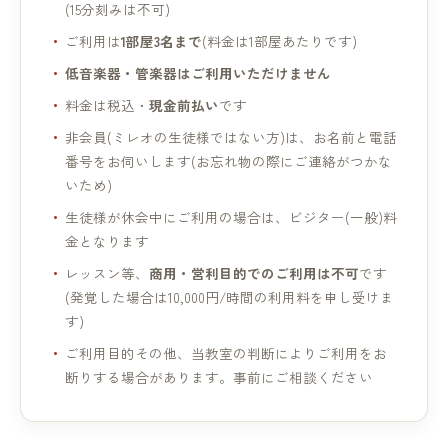
(15分刻みは不可)
ご利用は
1部屋3名まで
(料金は1部屋あたりです)
低音楽器・管楽器はご利用いただけません
料金は税込・
現金前払い
です
非会員(ミレオの生徒様ではない方)は、お名前と電話
番号をお伺いします(お忘れ物の際にご連絡がつかな
いため)
生徒様が休会中にご利用の場合は、ビジター(一般)料
金となります
レッスン等、
商用・営利目的でのご利用は不可
です
(発覚した場合は10,000円/時間の利用料を申し受けま
す)
ご利用目的その他、当教室の判断によりご利用をお
断りする場合があります。事前にご相談ください