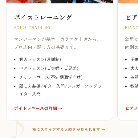
ボイストレーニング
ピア
VOICE TRAINING
PIAN
マンツーマンが基本。カラオケ上達から、
幼児
プロ志向・話し方の基礎まで。
的別
個人レッスン(月謝制)
子供
ペアレッスン(ご夫婦・ご兄弟)
大人
チケットコース(不定期通学向け)
英
話し方基礎/ギター入門/シンガーソングラ
教
イター入門
ボイトレコースの詳細 →
ピアノ
横にスワイプすると続きが見られます →