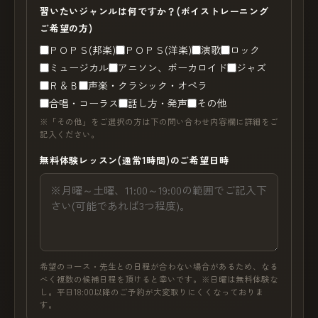
習いたいジャンルは何ですか？(ボイストレーニング
ご希望の方)
ＰＯＰＳ(邦楽)
ＰＯＰＳ(洋楽)
演歌
ロック
ミュージカル
アニソン、ボーカロイド
ジャズ
Ｒ＆Ｂ
声楽・クラシック・オペラ
合唱・コーラス
話し方・発声
その他
※「その他」をご選択の方は下の問い合わせ内容欄に詳細をご
記入ください。
無料体験レッスン(通常1時間)のご希望日時
希望のコース・先生との日程が合わない場合があるため、なる
べく複数の候補日程を頂けると幸いです。※日曜は無料体験な
し。平日18:00以降のご予約が大変取りにくくなっておりま
す。