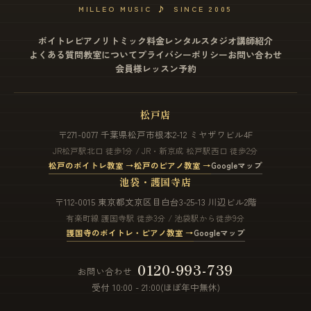
MILLEO MUSIC
♪
SINCE 2005
ボイトレ
ピアノ
リトミック
料金
レンタルスタジオ
講師紹介
よくある質問
教室について
プライバシーポリシー
お問い合わせ
会員様レッスン予約
松戸店
〒271-0077 千葉県松戸市根本2-12 ミヤザワビル4F
JR松戸駅北口 徒歩1分 / JR・新京成 松戸駅西口 徒歩2分
松戸のボイトレ教室 →
松戸のピアノ教室 →
Googleマップ
池袋・護国寺店
〒112-0015 東京都文京区目白台3-25-13 川辺ビル2階
有楽町線 護国寺駅 徒歩3分 / 池袋駅から徒歩9分
護国寺のボイトレ・ピアノ教室 →
Googleマップ
0120-993-739
お問い合わせ
受付 10:00 - 21:00(ほぼ年中無休)