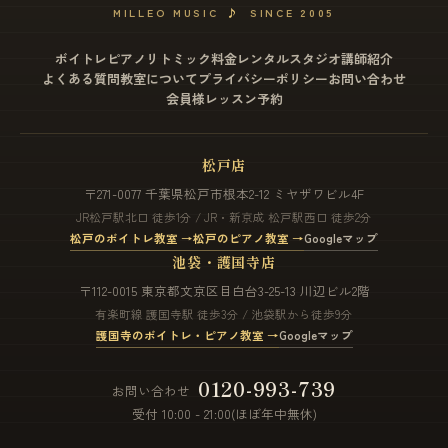
MILLEO MUSIC
♪
SINCE 2005
ボイトレ
ピアノ
リトミック
料金
レンタルスタジオ
講師紹介
よくある質問
教室について
プライバシーポリシー
お問い合わせ
会員様レッスン予約
松戸店
〒271-0077 千葉県松戸市根本2-12 ミヤザワビル4F
JR松戸駅北口 徒歩1分 / JR・新京成 松戸駅西口 徒歩2分
松戸のボイトレ教室 →
松戸のピアノ教室 →
Googleマップ
池袋・護国寺店
〒112-0015 東京都文京区目白台3-25-13 川辺ビル2階
有楽町線 護国寺駅 徒歩3分 / 池袋駅から徒歩9分
護国寺のボイトレ・ピアノ教室 →
Googleマップ
0120-993-739
お問い合わせ
受付 10:00 - 21:00(ほぼ年中無休)