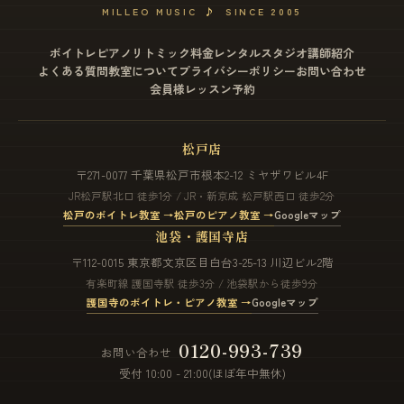
MILLEO MUSIC
♪
SINCE 2005
ボイトレ
ピアノ
リトミック
料金
レンタルスタジオ
講師紹介
よくある質問
教室について
プライバシーポリシー
お問い合わせ
会員様レッスン予約
松戸店
〒271-0077 千葉県松戸市根本2-12 ミヤザワビル4F
JR松戸駅北口 徒歩1分 / JR・新京成 松戸駅西口 徒歩2分
松戸のボイトレ教室 →
松戸のピアノ教室 →
Googleマップ
池袋・護国寺店
〒112-0015 東京都文京区目白台3-25-13 川辺ビル2階
有楽町線 護国寺駅 徒歩3分 / 池袋駅から徒歩9分
護国寺のボイトレ・ピアノ教室 →
Googleマップ
0120-993-739
お問い合わせ
受付 10:00 - 21:00(ほぼ年中無休)