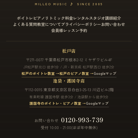
MILLEO MUSIC
♪
SINCE 2005
ボイトレ
ピアノ
リトミック
料金
レンタルスタジオ
講師紹介
よくある質問
教室について
プライバシーポリシー
お問い合わせ
会員様レッスン予約
松戸店
〒271-0077 千葉県松戸市根本2-12 ミヤザワビル4F
JR松戸駅北口 徒歩1分 / JR・新京成 松戸駅西口 徒歩2分
松戸のボイトレ教室 →
松戸のピアノ教室 →
Googleマップ
池袋・護国寺店
〒112-0015 東京都文京区目白台3-25-13 川辺ビル2階
有楽町線 護国寺駅 徒歩3分 / 池袋駅から徒歩9分
護国寺のボイトレ・ピアノ教室 →
Googleマップ
0120-993-739
お問い合わせ
受付 10:00 - 21:00(ほぼ年中無休)