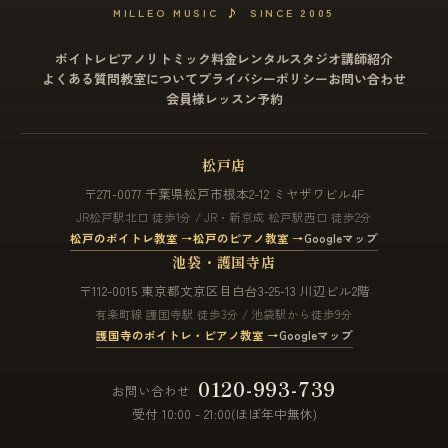
MILLEO MUSIC
♪
SINCE 2005
ボイトレ
ピアノ
リトミック
料金
レンタルスタジオ
講師紹介
よくある質問
教室について
プライバシーポリシー
お問い合わせ
会員様レッスン予約
松戸店
〒271-0077 千葉県松戸市根本2-12 ミヤザワビル4F
JR松戸駅北口 徒歩1分 / JR・新京成 松戸駅西口 徒歩2分
松戸のボイトレ教室 →
松戸のピアノ教室 →
Googleマップ
池袋・護国寺店
〒112-0015 東京都文京区目白台3-25-13 川辺ビル2階
有楽町線 護国寺駅 徒歩3分 / 池袋駅から徒歩9分
護国寺のボイトレ・ピアノ教室 →
Googleマップ
0120-993-739
お問い合わせ
受付 10:00 - 21:00(ほぼ年中無休)