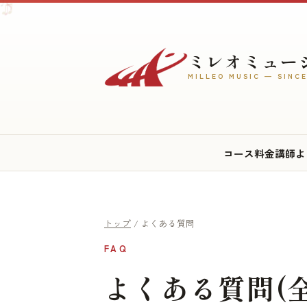
♫
♩
♪
ミレオミュー
MILLEO MUSIC — SINCE
コース
料金
講師
よ
トップ
/ よくある質問
FAQ
よくある質問(全