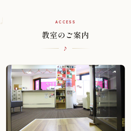
♩
ACCESS
教室のご案内