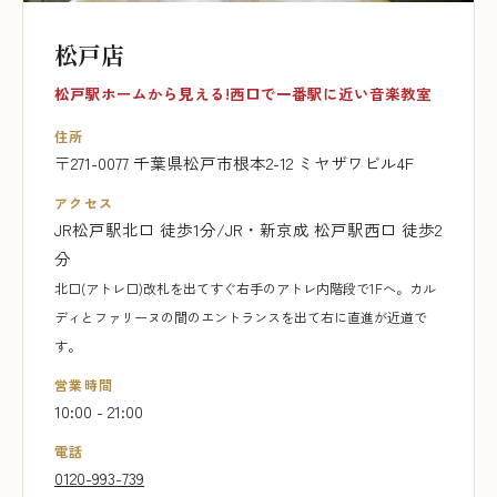
松戸店
松戸駅ホームから見える!西口で一番駅に近い音楽教室
住所
〒271-0077 千葉県松戸市根本2-12 ミヤザワビル4F
アクセス
JR松戸駅北口 徒歩1分/JR・新京成 松戸駅西口 徒歩2
分
北口(アトレ口)改札を出てすぐ右手のアトレ内階段で1Fへ。カル
ディとファリーヌの間のエントランスを出て右に直進が近道で
す。
営業時間
10:00 - 21:00
電話
0120-993-739