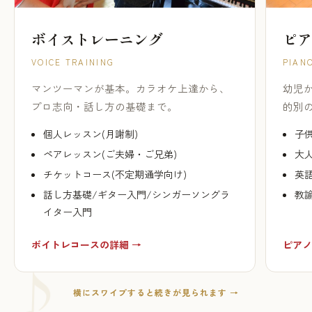
ボイストレーニング
ピア
VOICE TRAINING
PIAN
マンツーマンが基本。カラオケ上達から、
幼児
プロ志向・話し方の基礎まで。
的別
個人レッスン(月謝制)
子供
ペアレッスン(ご夫婦・ご兄弟)
大人
チケットコース(不定期通学向け)
英
話し方基礎/ギター入門/シンガーソングラ
教
イター入門
ボイトレコースの詳細 →
ピアノ
横にスワイプすると続きが見られます →