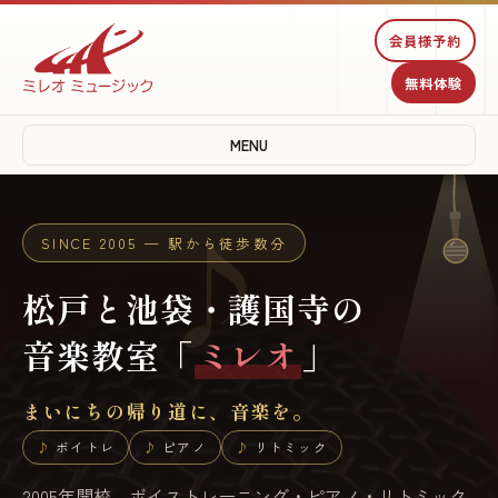
♫
会員様予約
無料体験
♩
MENU
♪
SINCE 2005 — 駅から徒歩数分
松戸と池袋・護国寺の
音楽教室「
ミレオ
」
まいにちの帰り道に、音楽を。
ボイトレ
ピアノ
リトミック
2005年開校。ボイストレーニング・ピアノ・リトミック