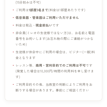
(15分刻みは不可)
ご利用は
1部屋3名まで
(料金は1部屋あたりです)
低音楽器・管楽器はご利用いただけません
料金は税込・
現金前払い
です
非会員(ミレオの生徒様ではない方)は、お名前と電話
番号をお伺いします(お忘れ物の際にご連絡がつかな
いため)
生徒様が休会中にご利用の場合は、ビジター(一般)料
金となります
レッスン等、
商用・営利目的でのご利用は不可
です
(発覚した場合は10,000円/時間の利用料を申し受けま
す)
ご利用目的その他、当教室の判断によりご利用をお
断りする場合があります。事前にご相談ください