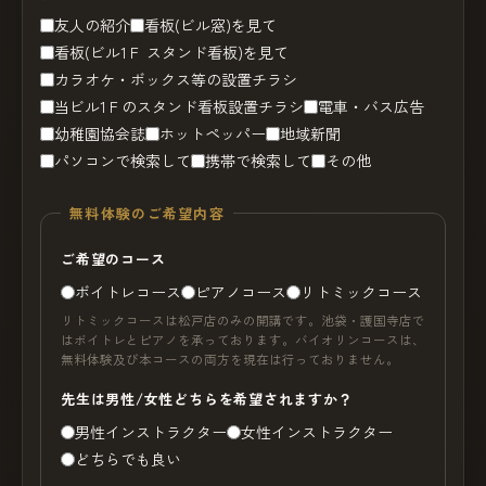
友人の紹介
看板(ビル窓)を見て
看板(ビル1Ｆ スタンド看板)を見て
カラオケ・ボックス等の設置チラシ
当ビル1Ｆのスタンド看板設置チラシ
電車・バス広告
幼稚園協会誌
ホットペッパー
地域新聞
パソコンで検索して
携帯で検索して
その他
無料体験のご希望内容
ご希望のコース
ボイトレコース
ピアノコース
リトミックコース
リトミックコースは松戸店のみの開講です。池袋・護国寺店で
はボイトレとピアノを承っております。バイオリンコースは、
無料体験及び本コースの両方を現在は行っておりません。
先生は男性/女性どちらを希望されますか？
男性インストラクター
女性インストラクター
どちらでも良い