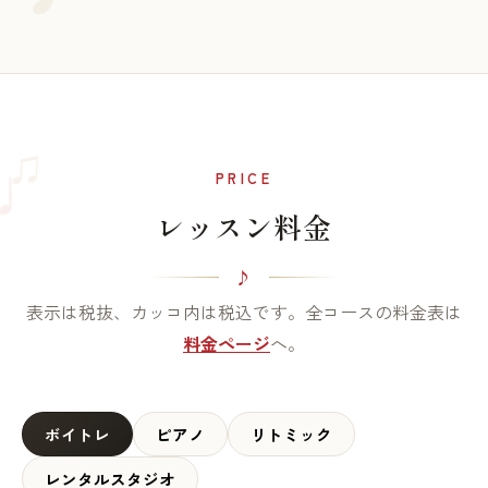
♫
♩
PRICE
レッスン料金
表示は税抜、カッコ内は税込です。全コースの料金表は
料金ページ
へ。
ボイトレ
ピアノ
リトミック
レンタルスタジオ