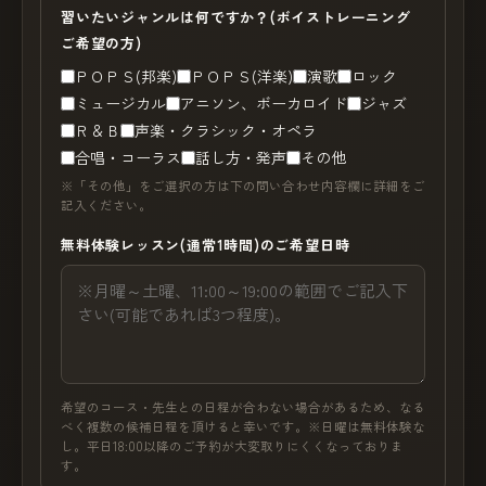
習いたいジャンルは何ですか？(ボイストレーニング
ご希望の方)
ＰＯＰＳ(邦楽)
ＰＯＰＳ(洋楽)
演歌
ロック
ミュージカル
アニソン、ボーカロイド
ジャズ
Ｒ＆Ｂ
声楽・クラシック・オペラ
合唱・コーラス
話し方・発声
その他
※「その他」をご選択の方は下の問い合わせ内容欄に詳細をご
記入ください。
無料体験レッスン(通常1時間)のご希望日時
希望のコース・先生との日程が合わない場合があるため、なる
べく複数の候補日程を頂けると幸いです。※日曜は無料体験な
し。平日18:00以降のご予約が大変取りにくくなっておりま
す。