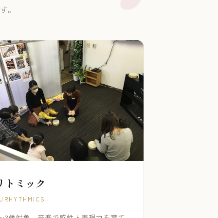
す。
リトミック
URHYTHMICS
1〜3歳対象。音楽で感性と表現力を育て