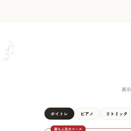
♫
♪
♩
表示
ボイトレ
ピアノ
リトミック
最も人気のコース