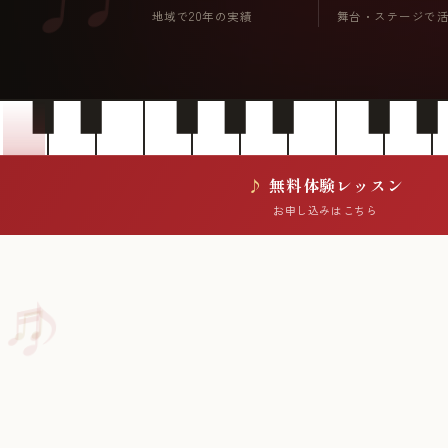
地域で20年の実績
舞台・ステージで
無料体験レッスン
お申し込みはこちら
♪
♬
♫