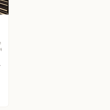
1
料
〜