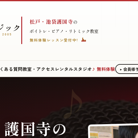
松戸・池袋護国寺
の
ジック
ボイトレ・ピアノ・リトミック教室
 2005
無料体験レッスン受付中!
くある質問
教室・アクセス
レンタルスタジオ
無料体験
会員様
・護国寺の