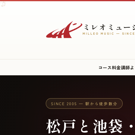
♪
♫
♩
♪
ミレオミュー
MILLEO MUSIC — SINCE
♬
♪
♫
コース
料金
講師
よ
♫
♩
SINCE 2005 — 駅から徒歩数分
松戸と池袋