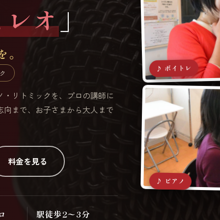
ミレオ
」
を。
♪ ボイトレ
ク
アノ・リトミックを、プロの講師に
志向まで、お子さまから大人まで
料金を見る
♪ ピアノ
ロ
駅徒歩2〜3分