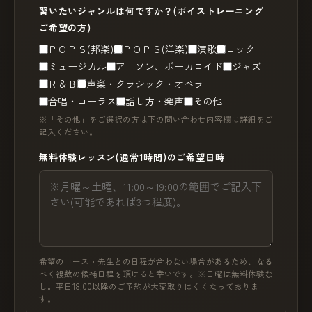
習いたいジャンルは何ですか？(ボイストレーニング
ご希望の方)
ＰＯＰＳ(邦楽)
ＰＯＰＳ(洋楽)
演歌
ロック
ミュージカル
アニソン、ボーカロイド
ジャズ
Ｒ＆Ｂ
声楽・クラシック・オペラ
合唱・コーラス
話し方・発声
その他
※「その他」をご選択の方は下の問い合わせ内容欄に詳細をご
記入ください。
無料体験レッスン(通常1時間)のご希望日時
希望のコース・先生との日程が合わない場合があるため、なる
べく複数の候補日程を頂けると幸いです。※日曜は無料体験な
し。平日18:00以降のご予約が大変取りにくくなっておりま
す。