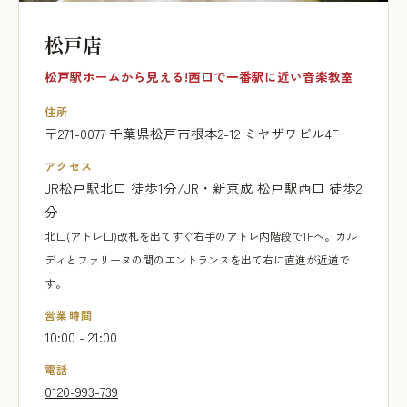
松戸店
松戸駅ホームから見える!西口で一番駅に近い音楽教室
住所
〒271-0077 千葉県松戸市根本2-12 ミヤザワビル4F
アクセス
JR松戸駅北口 徒歩1分/JR・新京成 松戸駅西口 徒歩2
分
北口(アトレ口)改札を出てすぐ右手のアトレ内階段で1Fへ。カル
ディとファリーヌの間のエントランスを出て右に直進が近道で
す。
営業時間
10:00 - 21:00
電話
0120-993-739