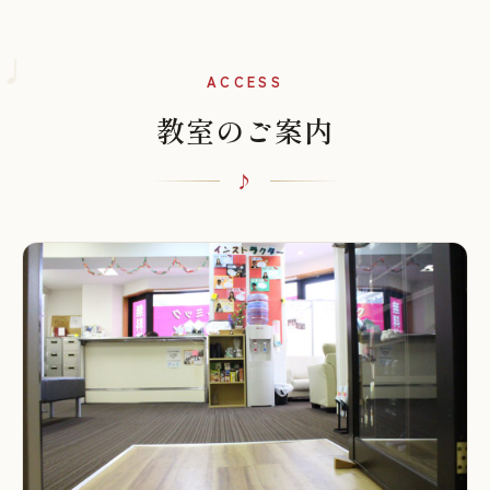
♩
ACCESS
教室のご案内