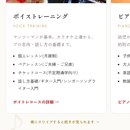
ボイストレーニング
ピア
VOICE TRAINING
PIAN
マンツーマンが基本。カラオケ上達から、
幼児
プロ志向・話し方の基礎まで。
的別
個人レッスン(月謝制)
子供
ペアレッスン(ご夫婦・ご兄弟)
大人
チケットコース(不定期通学向け)
英
話し方基礎/ギター入門/シンガーソングラ
教
イター入門
ボイトレコースの詳細 →
ピアノ
横にスワイプすると続きが見られます →