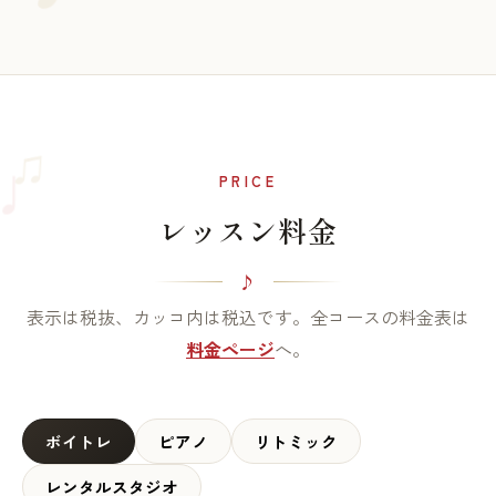
♫
♩
PRICE
レッスン料金
表示は税抜、カッコ内は税込です。全コースの料金表は
料金ページ
へ。
ボイトレ
ピアノ
リトミック
レンタルスタジオ