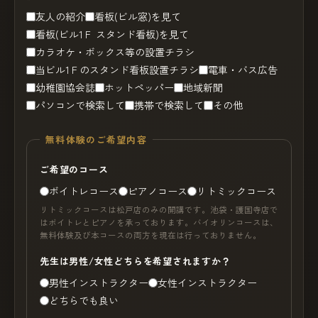
友人の紹介
看板(ビル窓)を見て
看板(ビル1Ｆ スタンド看板)を見て
カラオケ・ボックス等の設置チラシ
当ビル1Ｆのスタンド看板設置チラシ
電車・バス広告
幼稚園協会誌
ホットペッパー
地域新聞
パソコンで検索して
携帯で検索して
その他
無料体験のご希望内容
ご希望のコース
ボイトレコース
ピアノコース
リトミックコース
リトミックコースは松戸店のみの開講です。池袋・護国寺店で
はボイトレとピアノを承っております。バイオリンコースは、
無料体験及び本コースの両方を現在は行っておりません。
先生は男性/女性どちらを希望されますか？
男性インストラクター
女性インストラクター
どちらでも良い