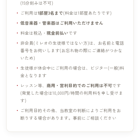
(15分刻みは不可)
ご利用は
1部屋3名まで
(料金は1部屋あたりです)
低音楽器・管楽器はご利用いただけません
料金は税込・
現金前払い
です
非会員(ミレオの生徒様ではない方)は、お名前と電話
番号をお伺いします(お忘れ物の際にご連絡がつかな
いため)
生徒様が休会中にご利用の場合は、ビジター(一般)料
金となります
レッスン等、
商用・営利目的でのご利用は不可
です
(発覚した場合は10,000円/時間の利用料を申し受けま
す)
ご利用目的その他、当教室の判断によりご利用をお
断りする場合があります。事前にご相談ください