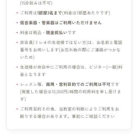
(15分刻みは不可)
ご利用は
1部屋3名まで
(料金は1部屋あたりです)
低音楽器・管楽器はご利用いただけません
料金は税込・
現金前払い
です
非会員(ミレオの生徒様ではない方)は、お名前と電話
番号をお伺いします(お忘れ物の際にご連絡がつかな
いため)
生徒様が休会中にご利用の場合は、ビジター(一般)料
金となります
レッスン等、
商用・営利目的でのご利用は不可
です
(発覚した場合は10,000円/時間の利用料を申し受けま
す)
ご利用目的その他、当教室の判断によりご利用をお
断りする場合があります。事前にご相談ください