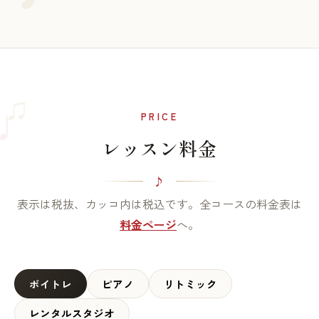
♫
♩
PRICE
レッスン料金
表示は税抜、カッコ内は税込です。全コースの料金表は
料金ページ
へ。
ボイトレ
ピアノ
リトミック
レンタルスタジオ