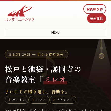
♫
会員様予約
無料体験
♩
MENU
♪
SINCE 2005 — 駅から徒歩数分
松戸と池袋・護国寺の
音楽教室「
ミレオ
」
まいにちの帰り道に、音楽を。
ボイトレ
ピアノ
リトミック
2005年開校。ボイストレーニング・ピアノ・リトミック