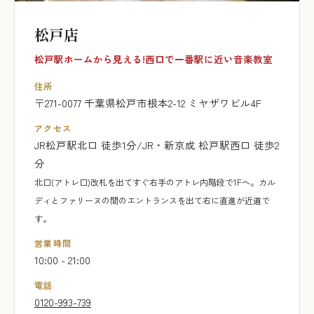
松戸店
松戸駅ホームから見える!西口で一番駅に近い音楽教室
住所
〒271-0077 千葉県松戸市根本2-12 ミヤザワビル4F
アクセス
JR松戸駅北口 徒歩1分/JR・新京成 松戸駅西口 徒歩2
分
北口(アトレ口)改札を出てすぐ右手のアトレ内階段で1Fへ。カル
ディとファリーヌの間のエントランスを出て右に直進が近道で
す。
営業時間
10:00 - 21:00
電話
0120-993-739