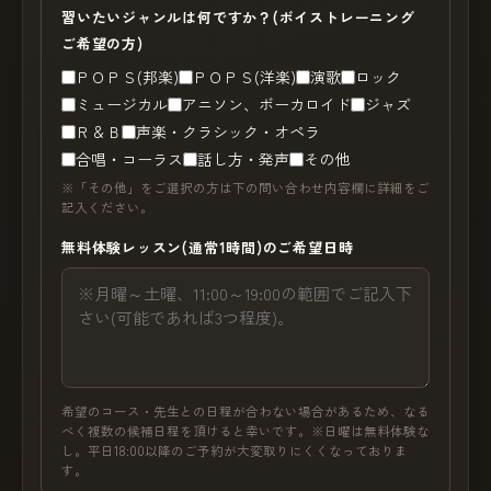
習いたいジャンルは何ですか？(ボイストレーニング
ご希望の方)
ＰＯＰＳ(邦楽)
ＰＯＰＳ(洋楽)
演歌
ロック
ミュージカル
アニソン、ボーカロイド
ジャズ
Ｒ＆Ｂ
声楽・クラシック・オペラ
合唱・コーラス
話し方・発声
その他
※「その他」をご選択の方は下の問い合わせ内容欄に詳細をご
記入ください。
無料体験レッスン(通常1時間)のご希望日時
希望のコース・先生との日程が合わない場合があるため、なる
べく複数の候補日程を頂けると幸いです。※日曜は無料体験な
し。平日18:00以降のご予約が大変取りにくくなっておりま
す。