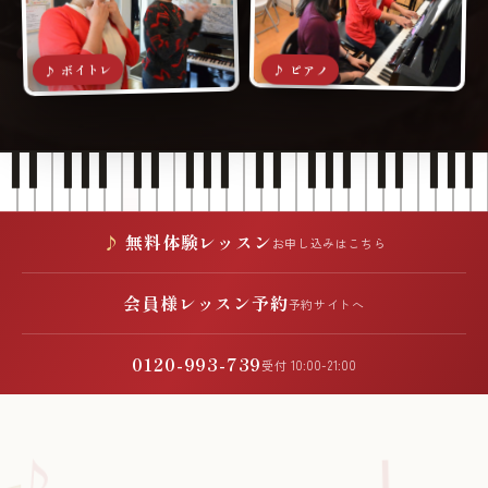
♪ ボイトレ
♪ ピアノ
無料体験レッスン
お申し込みはこちら
会員様レッスン予約
予約サイトへ
0120-993-739
受付 10:00-21:00
♪