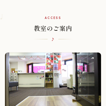
♩
ACCESS
教室のご案内