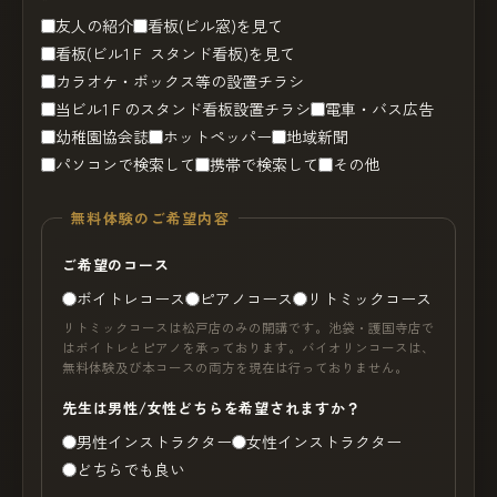
友人の紹介
看板(ビル窓)を見て
看板(ビル1Ｆ スタンド看板)を見て
カラオケ・ボックス等の設置チラシ
当ビル1Ｆのスタンド看板設置チラシ
電車・バス広告
幼稚園協会誌
ホットペッパー
地域新聞
パソコンで検索して
携帯で検索して
その他
無料体験のご希望内容
ご希望のコース
ボイトレコース
ピアノコース
リトミックコース
リトミックコースは松戸店のみの開講です。池袋・護国寺店で
はボイトレとピアノを承っております。バイオリンコースは、
無料体験及び本コースの両方を現在は行っておりません。
先生は男性/女性どちらを希望されますか？
男性インストラクター
女性インストラクター
どちらでも良い