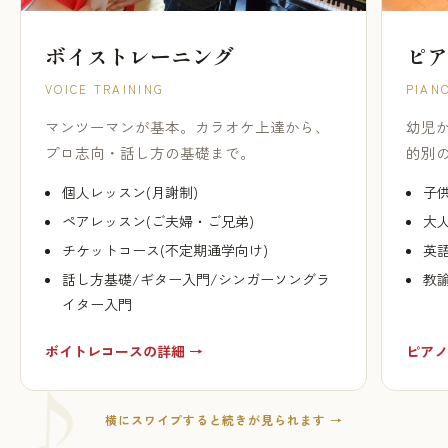
ボイストレーニング
ピア
VOICE TRAINING
PIAN
マンツーマンが基本。カラオケ上達から、
幼児
プロ志向・話し方の基礎まで。
的別
個人レッスン(月謝制)
子供
ペアレッスン(ご夫婦・ご兄弟)
大人
チケットコース(不定期通学向け)
英
話し方基礎/ギター入門/シンガーソングラ
教
イター入門
ボイトレコースの詳細 →
ピアノ
横にスワイプすると続きが見られます →