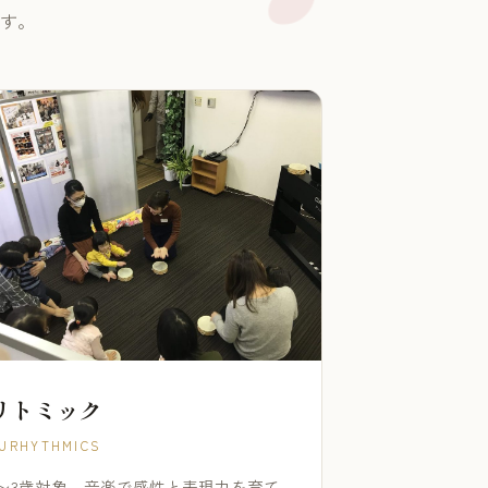
す。
リトミック
URHYTHMICS
1〜3歳対象。音楽で感性と表現力を育て