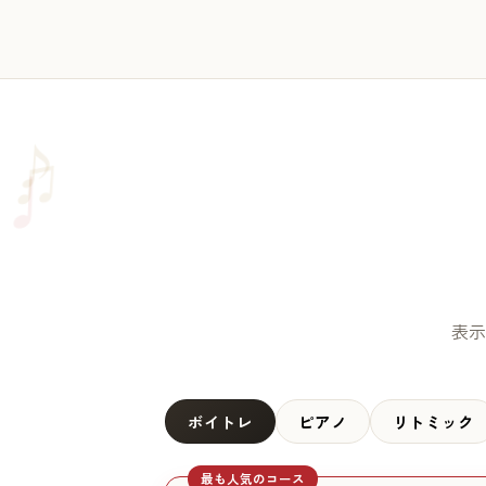
♫
♪
♩
表示
ボイトレ
ピアノ
リトミック
最も人気のコース