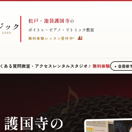
松戸・池袋護国寺
の
ジック
ボイトレ・ピアノ・リトミック教室
 2005
無料体験レッスン受付中!
くある質問
教室・アクセス
レンタルスタジオ
無料体験
会員様
・護国寺の