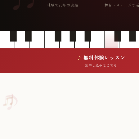
地域で20年の実績
舞台・ステージで
無料体験レッスン
お申し込みはこちら
♪
♬
♫