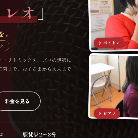
ミレオ
」
を。
♪ ボイトレ
ク
アノ・リトミックを、プロの講師に
志向まで、お子さまから大人まで
料金を見る
♪ ピアノ
ロ
駅徒歩2〜3分