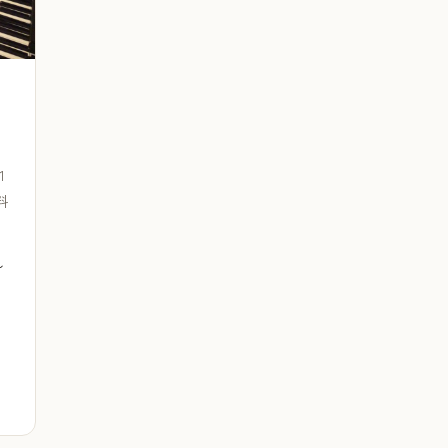
1
料
〜