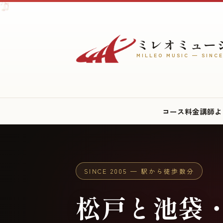
♪
♫
♩
♪
ミレオミュー
MILLEO MUSIC — SINCE
♬
♪
♫
コース
料金
講師
よ
♫
♩
SINCE 2005 — 駅から徒歩数分
松戸と池袋