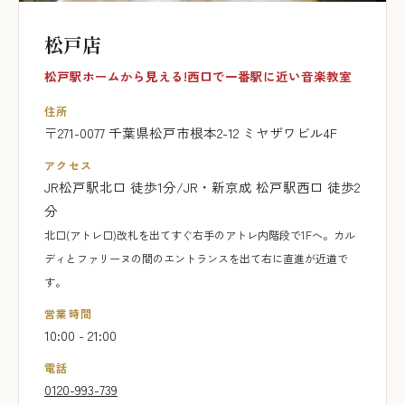
松戸店
松戸駅ホームから見える!西口で一番駅に近い音楽教室
住所
〒271-0077 千葉県松戸市根本2-12 ミヤザワビル4F
アクセス
JR松戸駅北口 徒歩1分/JR・新京成 松戸駅西口 徒歩2
分
北口(アトレ口)改札を出てすぐ右手のアトレ内階段で1Fへ。カル
ディとファリーヌの間のエントランスを出て右に直進が近道で
す。
営業時間
10:00 - 21:00
電話
0120-993-739