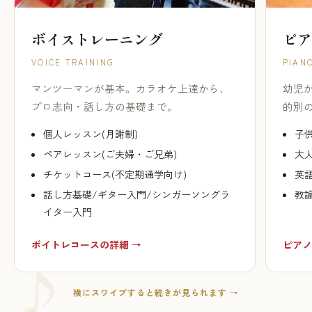
ボイストレーニング
ピア
VOICE TRAINING
PIAN
マンツーマンが基本。カラオケ上達から、
幼児
プロ志向・話し方の基礎まで。
的別
個人レッスン(月謝制)
子供
ペアレッスン(ご夫婦・ご兄弟)
大人
チケットコース(不定期通学向け)
英
話し方基礎/ギター入門/シンガーソングラ
教
イター入門
ボイトレコースの詳細 →
ピアノ
横にスワイプすると続きが見られます →