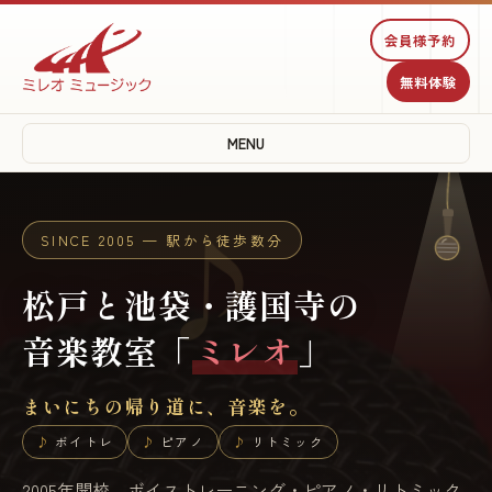
♪
♫
会員様予約
無料体験
MENU
♩
SINCE 2005 — 駅から徒歩数分
♪
松戸と池袋・護国寺の
音楽教室「
ミレオ
」
まいにちの帰り道に、音楽を。
ボイトレ
ピアノ
リトミック
2005年開校。ボイストレーニング・ピアノ・リトミック