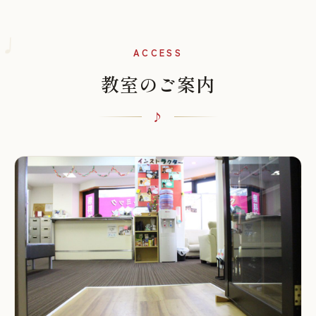
♩
ACCESS
教室のご案内