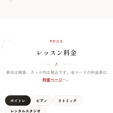
♫
♩
PRICE
レッスン料金
表示は税抜、カッコ内は税込です。全コースの料金表は
料金ページ
へ。
ボイトレ
ピアノ
リトミック
レンタルスタジオ