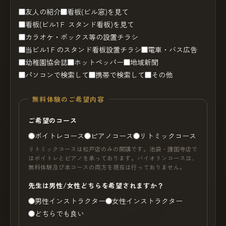
友人の紹介
看板(ビル窓)を見て
看板(ビル1Ｆ スタンド看板)を見て
カラオケ・ボックス等の設置チラシ
当ビル1Ｆのスタンド看板設置チラシ
電車・バス広告
幼稚園協会誌
ホットペッパー
地域新聞
パソコンで検索して
携帯で検索して
その他
無料体験のご希望内容
ご希望のコース
ボイトレコース
ピアノコース
リトミックコース
リトミックコースは松戸店のみの開講です。池袋・護国寺店で
はボイトレとピアノを承っております。バイオリンコースは、
無料体験及び本コースの両方を現在は行っておりません。
先生は男性/女性どちらを希望されますか？
男性インストラクター
女性インストラクター
どちらでも良い