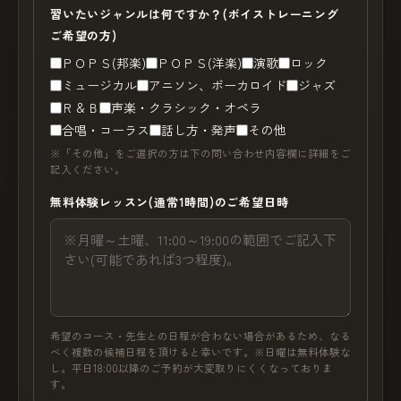
習いたいジャンルは何ですか？(ボイストレーニング
ご希望の方)
ＰＯＰＳ(邦楽)
ＰＯＰＳ(洋楽)
演歌
ロック
ミュージカル
アニソン、ボーカロイド
ジャズ
Ｒ＆Ｂ
声楽・クラシック・オペラ
合唱・コーラス
話し方・発声
その他
※「その他」をご選択の方は下の問い合わせ内容欄に詳細をご
記入ください。
無料体験レッスン(通常1時間)のご希望日時
希望のコース・先生との日程が合わない場合があるため、なる
べく複数の候補日程を頂けると幸いです。※日曜は無料体験な
し。平日18:00以降のご予約が大変取りにくくなっておりま
す。