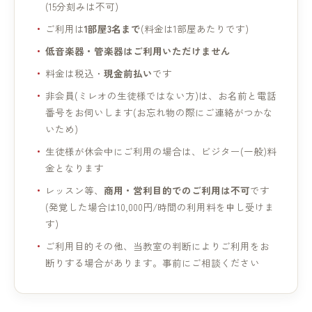
(15分刻みは不可)
ご利用は
1部屋3名まで
(料金は1部屋あたりです)
低音楽器・管楽器はご利用いただけません
料金は税込・
現金前払い
です
非会員(ミレオの生徒様ではない方)は、お名前と電話
番号をお伺いします(お忘れ物の際にご連絡がつかな
いため)
生徒様が休会中にご利用の場合は、ビジター(一般)料
金となります
レッスン等、
商用・営利目的でのご利用は不可
です
(発覚した場合は10,000円/時間の利用料を申し受けま
す)
ご利用目的その他、当教室の判断によりご利用をお
断りする場合があります。事前にご相談ください