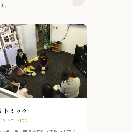
す。
リトミック
URHYTHMICS
1〜3歳対象。音楽で感性と表現力を育て