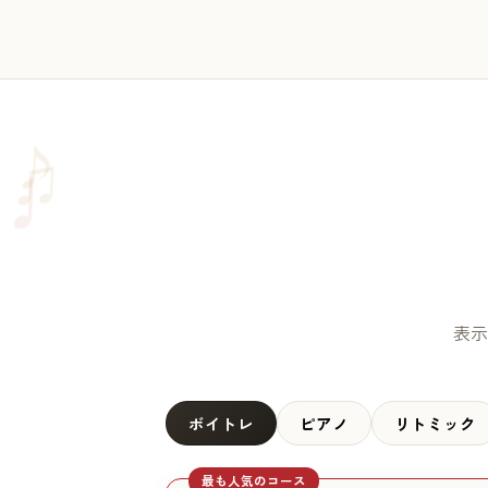
♫
♪
♩
表示
ボイトレ
ピアノ
リトミック
最も人気のコース