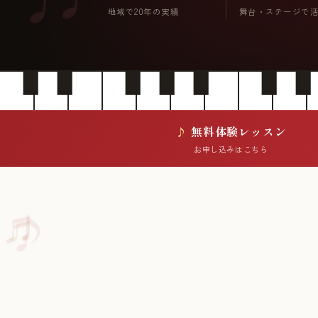
地域で20年の実績
舞台・ステージで
無料体験レッスン
お申し込みはこちら
♪
♬
♫