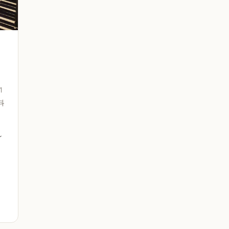
1
料
〜