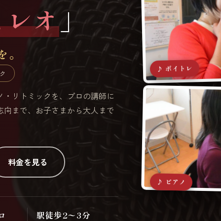
ミレオ
」
を。
♪ ボイトレ
ク
アノ・リトミックを、プロの講師に
志向まで、お子さまから大人まで
料金を見る
♪ ピアノ
ロ
駅徒歩2〜3分