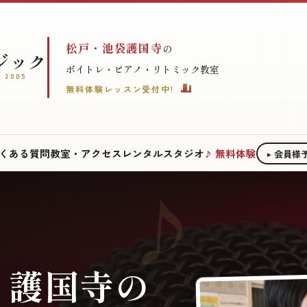
松戸・池袋護国寺
の
ジック
ボイトレ・ピアノ・リトミック教室
 2005
無料体験レッスン受付中!
くある質問
教室・アクセス
レンタルスタジオ
無料体験
会員様
・護国寺の