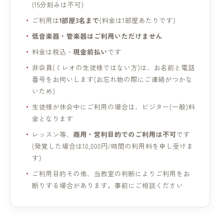
(15分刻みは不可)
ご利用は
1部屋3名まで
(料金は1部屋あたりです)
低音楽器・管楽器はご利用いただけません
料金は税込・
現金前払い
です
非会員(ミレオの生徒様ではない方)は、お名前と電話
番号をお伺いします(お忘れ物の際にご連絡がつかな
いため)
生徒様が休会中にご利用の場合は、ビジター(一般)料
金となります
レッスン等、
商用・営利目的でのご利用は不可
です
(発覚した場合は10,000円/時間の利用料を申し受けま
す)
ご利用目的その他、当教室の判断によりご利用をお
断りする場合があります。事前にご相談ください