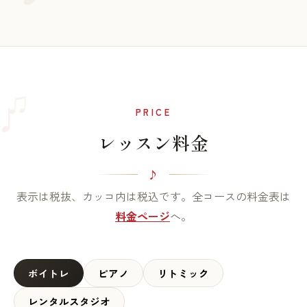
♫
♩
PRICE
レッスン料金
表示は税抜、カッコ内は税込です。全コースの料金表は
料金ページ
へ。
ボイトレ
ピアノ
リトミック
レンタルスタジオ