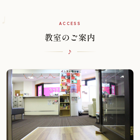
♩
ACCESS
教室のご案内