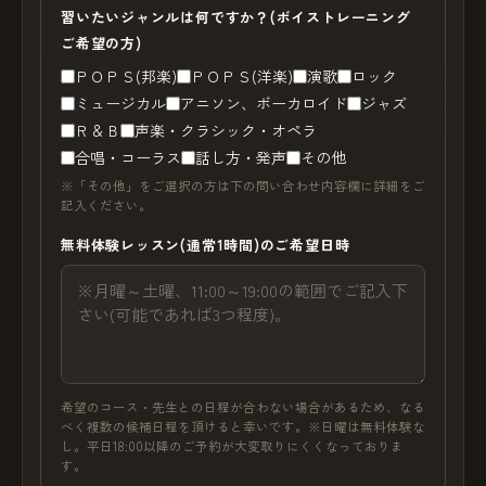
習いたいジャンルは何ですか？(ボイストレーニング
ご希望の方)
ＰＯＰＳ(邦楽)
ＰＯＰＳ(洋楽)
演歌
ロック
ミュージカル
アニソン、ボーカロイド
ジャズ
Ｒ＆Ｂ
声楽・クラシック・オペラ
合唱・コーラス
話し方・発声
その他
※「その他」をご選択の方は下の問い合わせ内容欄に詳細をご
記入ください。
無料体験レッスン(通常1時間)のご希望日時
希望のコース・先生との日程が合わない場合があるため、なる
べく複数の候補日程を頂けると幸いです。※日曜は無料体験な
し。平日18:00以降のご予約が大変取りにくくなっておりま
す。