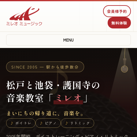
♪
♫
会員様予約
無料体験
♩
MENU
SINCE 2005 — 駅から徒歩数分
♪
松戸と池袋・護国寺の
音楽教室「
ミレオ
」
まいにちの帰り道に、音楽を。
ボイトレ
ピアノ
リトミック
2005年開校。ボイストレーニング・ピアノ・リトミック