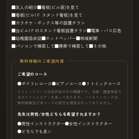
友人の紹介
看板(ビル窓)を見て
看板(ビル1Ｆ スタンド看板)を見て
カラオケ・ボックス等の設置チラシ
当ビル1Ｆのスタンド看板設置チラシ
電車・バス広告
幼稚園協会誌
ホットペッパー
地域新聞
パソコンで検索して
携帯で検索して
その他
無料体験のご希望内容
ご希望のコース
ボイトレコース
ピアノコース
リトミックコース
リトミックコースは松戸店のみの開講です。池袋・護国寺店で
はボイトレとピアノを承っております。バイオリンコースは、
無料体験及び本コースの両方を現在は行っておりません。
先生は男性/女性どちらを希望されますか？
男性インストラクター
女性インストラクター
どちらでも良い