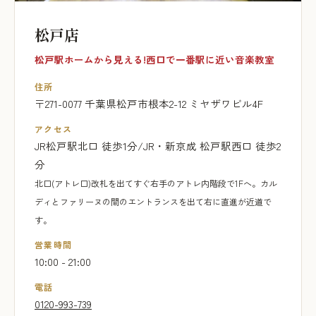
松戸店
松戸駅ホームから見える!西口で一番駅に近い音楽教室
住所
〒271-0077 千葉県松戸市根本2-12 ミヤザワビル4F
アクセス
JR松戸駅北口 徒歩1分/JR・新京成 松戸駅西口 徒歩2
分
北口(アトレ口)改札を出てすぐ右手のアトレ内階段で1Fへ。カル
ディとファリーヌの間のエントランスを出て右に直進が近道で
す。
営業時間
10:00 - 21:00
電話
0120-993-739