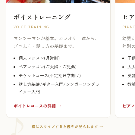
ボイストレーニング
ピア
VOICE TRAINING
PIAN
マンツーマンが基本。カラオケ上達から、
幼児
プロ志向・話し方の基礎まで。
的別
個人レッスン(月謝制)
子供
ペアレッスン(ご夫婦・ご兄弟)
大人
チケットコース(不定期通学向け)
英
話し方基礎/ギター入門/シンガーソングラ
教
イター入門
ボイトレコースの詳細 →
ピアノ
横にスワイプすると続きが見られます →