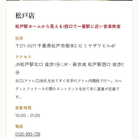
松戸店
松戸駅ホームから見える!西口で一番駅に近い音楽教室
住所
〒271-0077 千葉県松戸市根本2-12 ミヤザワビル4F
アクセス
JR松戸駅北口 徒歩1分/JR・新京成 松戸駅西口 徒歩2
分
北口(アトレ口)改札を出てすぐ右手のアトレ内階段で1Fへ。カル
ディとファリーヌの間のエントランスを出て右に直進が近道で
す。
営業時間
10:00 - 21:00
電話
0120-993-739