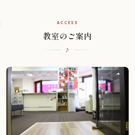
♩
ACCESS
教室のご案内