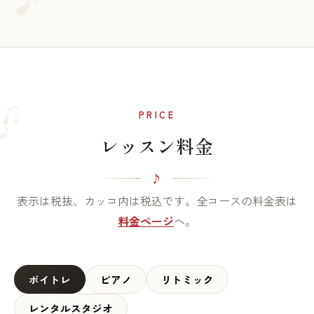
♫
♩
PRICE
レッスン料金
表示は税抜、カッコ内は税込です。全コースの料金表は
料金ページ
へ。
ボイトレ
ピアノ
リトミック
レンタルスタジオ