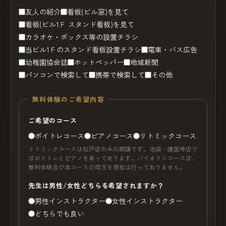
友人の紹介
看板(ビル窓)を見て
看板(ビル1Ｆ スタンド看板)を見て
カラオケ・ボックス等の設置チラシ
当ビル1Ｆのスタンド看板設置チラシ
電車・バス広告
幼稚園協会誌
ホットペッパー
地域新聞
パソコンで検索して
携帯で検索して
その他
無料体験のご希望内容
ご希望のコース
ボイトレコース
ピアノコース
リトミックコース
リトミックコースは松戸店のみの開講です。池袋・護国寺店で
はボイトレとピアノを承っております。バイオリンコースは、
無料体験及び本コースの両方を現在は行っておりません。
先生は男性/女性どちらを希望されますか？
男性インストラクター
女性インストラクター
どちらでも良い