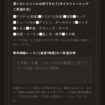
習いたいジャンルは何ですか？(ボイストレーニング
ご希望の方)
ＰＯＰＳ(邦楽)
ＰＯＰＳ(洋楽)
演歌
ロック
ミュージカル
アニソン、ボーカロイド
ジャズ
Ｒ＆Ｂ
声楽・クラシック・オペラ
合唱・コーラス
話し方・発声
その他
※「その他」をご選択の方は下の問い合わせ内容欄に詳細をご
記入ください。
無料体験レッスン(通常1時間)のご希望日時
希望のコース・先生との日程が合わない場合があるため、なる
べく複数の候補日程を頂けると幸いです。※日曜は無料体験な
し。平日18:00以降のご予約が大変取りにくくなっておりま
す。