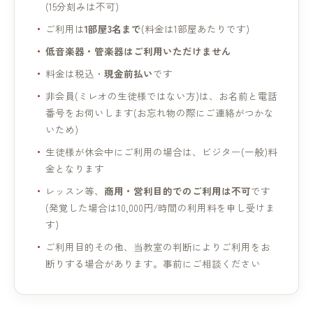
(15分刻みは不可)
ご利用は
1部屋3名まで
(料金は1部屋あたりです)
低音楽器・管楽器はご利用いただけません
料金は税込・
現金前払い
です
非会員(ミレオの生徒様ではない方)は、お名前と電話
番号をお伺いします(お忘れ物の際にご連絡がつかな
いため)
生徒様が休会中にご利用の場合は、ビジター(一般)料
金となります
レッスン等、
商用・営利目的でのご利用は不可
です
(発覚した場合は10,000円/時間の利用料を申し受けま
す)
ご利用目的その他、当教室の判断によりご利用をお
断りする場合があります。事前にご相談ください