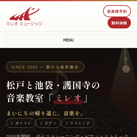
♩
会員様予約
無料体験
MENU
♪
♩
SINCE 2005 — 駅から徒歩数分
松戸と池袋・護国寺の
音楽教室「
ミレオ
」
まいにちの帰り道に、音楽を。
ボイトレ
ピアノ
リトミック
2005年開校。ボイストレーニング・ピアノ・リトミック