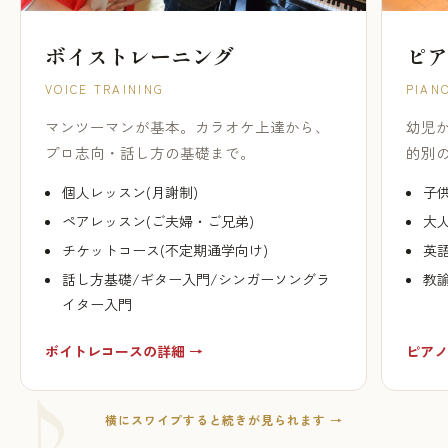
ボイストレーニング
ピア
VOICE TRAINING
PIAN
マンツーマンが基本。カラオケ上達から、
幼児
プロ志向・話し方の基礎まで。
的別
個人レッスン(月謝制)
子供
ペアレッスン(ご夫婦・ご兄弟)
大人
チケットコース(不定期通学向け)
英
話し方基礎/ギター入門/シンガーソングラ
教
イター入門
ボイトレコースの詳細 →
ピアノ
横にスワイプすると続きが見られます →