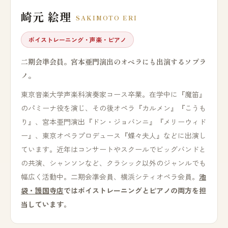
崎元 絵理
SAKIMOTO ERI
ボイストレーニング・声楽・ピアノ
二期会準会員。宮本亜門演出のオペラにも出演するソプラ
ノ。
東京音楽大学声楽科演奏家コース卒業。在学中に『魔笛』
のパミーナ役を演じ、その後オペラ『カルメン』『こうも
り』、宮本亜門演出『ドン・ジョバンニ』『メリーウィド
ー』、東京オペラプロデュース『蝶々夫人』などに出演し
ています。近年はコンサートやスクールでビッグバンドと
の共演、シャンソンなど、クラシック以外のジャンルでも
幅広く活動中。二期会準会員、横浜シティオペラ会員。
池
袋・護国寺店
ではボイストレーニングとピアノの両方を担
当しています。