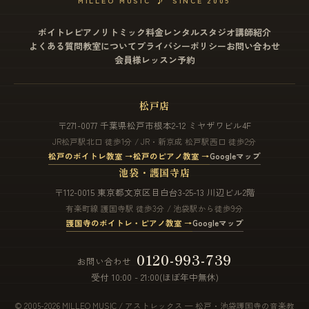
MILLEO MUSIC
♪
SINCE 2005
ボイトレ
ピアノ
リトミック
料金
レンタルスタジオ
講師紹介
よくある質問
教室について
プライバシーポリシー
お問い合わせ
会員様レッスン予約
松戸店
〒271-0077 千葉県松戸市根本2-12 ミヤザワビル4F
JR松戸駅北口 徒歩1分 / JR・新京成 松戸駅西口 徒歩2分
松戸のボイトレ教室 →
松戸のピアノ教室 →
Googleマップ
池袋・護国寺店
〒112-0015 東京都文京区目白台3-25-13 川辺ビル2階
有楽町線 護国寺駅 徒歩3分 / 池袋駅から徒歩9分
護国寺のボイトレ・ピアノ教室 →
Googleマップ
0120-993-739
お問い合わせ
受付 10:00 - 21:00(ほぼ年中無休)
© 2005-2026 MILLEO MUSIC / アストレックス — 松戸・池袋護国寺の音楽教