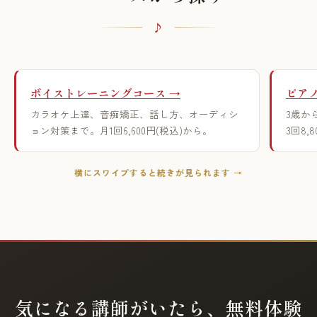
ボイストレーニングコース →
ピアノ
カラオケ上達、音痴矯正、話し方、オーディシ
3歳か
ョン対策まで。月1回6,600円(税込)から。
3回8,
横にスワイプすると続きが見られます →
気になる講師がいたら、無料体験