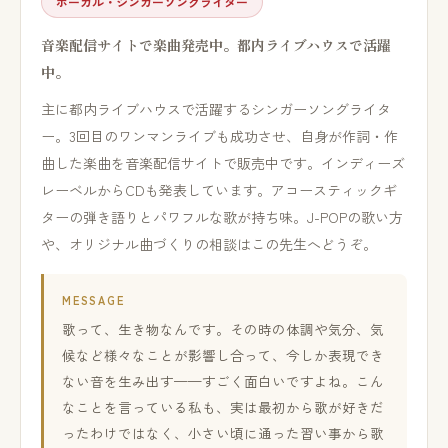
ボーカル・シンガーソングライター
音楽配信サイトで楽曲発売中。都内ライブハウスで活躍
中。
主に都内ライブハウスで活躍するシンガーソングライタ
ー。3回目のワンマンライブも成功させ、自身が作詞・作
曲した楽曲を音楽配信サイトで販売中です。インディーズ
レーベルからCDも発表しています。アコースティックギ
ターの弾き語りとパワフルな歌が持ち味。J-POPの歌い方
や、オリジナル曲づくりの相談はこの先生へどうぞ。
MESSAGE
歌って、生き物なんです。その時の体調や気分、気
候など様々なことが影響し合って、今しか表現でき
ない音を生み出す——すごく面白いですよね。こん
なことを言っている私も、実は最初から歌が好きだ
ったわけではなく、小さい頃に通った習い事から歌