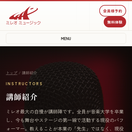
会員様予約
無料体験
MENU
トップ
/ 講師紹介
INSTRUCTORS
講師紹介
ミレオ最大の自慢が講師陣です。全員が音楽大学を卒業
し、今も舞台やステージの第一線で活動する現役のパフ
ォーマー。教えることが本業の「先生」ではなく、現役