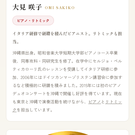
大見 咲子
OMI SAKIKO
ピアノ・リトミック
イタリア研修で研鑽を積んだピアニスト。リトミックも担
当。
沖縄県出身。昭和音楽大学短期大学部ピアノコース卒業
後、同専攻科・同研究生を修了。在学中にセルジョ・ペル
ティカローリ氏のレッスンを受講してイタリア研修に参
加、2006年にはドイツカンマーゾリステン講習会に参加す
るなど積極的に研鑽を積みました。2015年には初のピアノ
デュオコンサートを沖縄で開催し好評を得ています。現在
も東京と沖縄で演奏活動を続けながら、
ピアノ
と
リトミッ
ク
を担当しています。