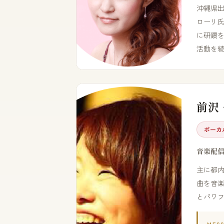
沖縄県
ローリ氏
に研鑽を
活動を
前沢
ボーカ
音楽配
主に都
曲を音
とパワフ