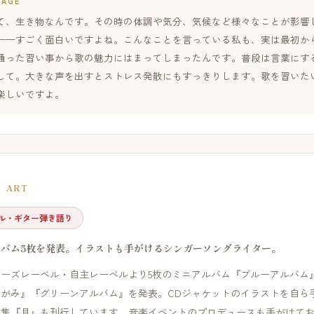
SAGE
て、生き物なんです。その時の体調や気分、気候など様々なことが影響
——すごく面白いですよね。こんなことを言っている私も、実は最初か
通った習い事から歌の魅力にはまってしまったんです。普段は言葉にす
して。大きな声を出すとストレス発散にもすっきりします。歌を習いた
楽しいですよ。
ART
ル・ギター弾き語り
ルバム5枚を発表。イラストも手がけるシンガーソングライター。
ィーズレーベル・自主レーベルより5枚のミニアルバム『ブルーアルバム
てがみ』『グリーンアルバム』を発表。CDジャケットのイラストを自ら
ト集『月』も刊行しています。音楽イベントのプロデュースも手がけて