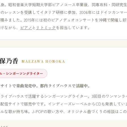
出身。昭和音楽大学短期大学部ピアノコース卒業後、同専攻科・同研究
のレッスンを受講してイタリア研修に参加、2006年にはドイツカンマ
積みました。2015年には初のピアノデュオコンサートを沖縄で開催し
続けながら、
ピアノ
と
リトミック
を担当しています。
 保乃香
MAEZAWA HONOKA
ル・シンガーソングライター
信サイトで楽曲発売中。都内ライブハウスで活躍中。
内ライブハウスで活躍するシンガーソングライター。3回目のワンマンラ
楽配信サイトで販売中です。インディーズレーベルからCDも発表してい
ルな歌が持ち味。J-POPの歌い方や、オリジナル曲づくりの相談はこ