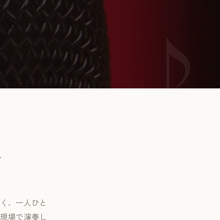
由
く、一人ひと
現場で演奏し