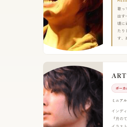
MES
歌っ
出す
頃に
たり
す、
ART
ボーカ
ミニア
インデ
『月の
イラス