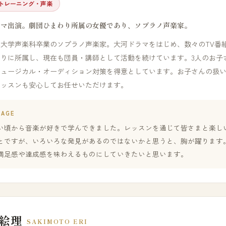
トレーニング・声楽
ラマ出演。劇団ひまわり所属の女優であり、ソプラノ声楽家。
楽大学声楽科卒業のソプラノ声楽家。大河ドラマをはじめ、数々のTV番
わりに所属し、現在も団員・講師として活動を続けています。3人のお子
ミュージカル・オーディション対策を得意としています。お子さんの扱
レッスンも安心してお任せいただけます。
SAGE
い頃から音楽が好きで学んできました。レッスンを通じて皆さまと楽し
とですが、いろいろな発見があるのではないかと思うと、胸が躍ります
満足感や達成感を味わえるものにしていきたいと思います。
 絵理
SAKIMOTO ERI