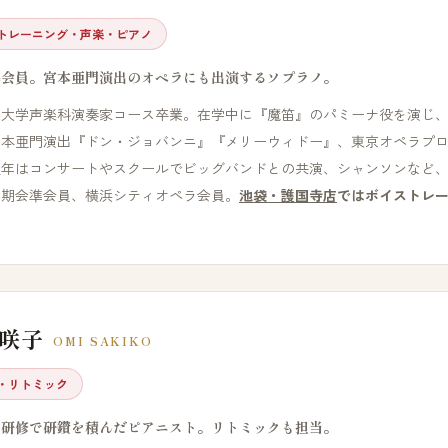
トレーニング・声楽・ピアノ
準会員。宮本亜門演出のオペラにも出演するソプラノ。
楽大学声楽科演奏家コース卒業。在学中に『魔笛』のパミーナ役を演じ
宮本亜門演出『ドン・ジョバンニ』『メリーウィドー』、東京オペラプ
近年はコンサートやスクールでビッグバンドとの共演、シャンソンなど
二期会準会員、横浜シティオペラ会員。
池袋・護国寺店
ではボイストレ
 咲子
OMI SAKIKO
・リトミック
ア研修で研鑽を積んだピアニスト。リトミックも担当。