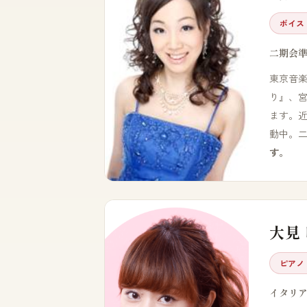
ボイス
二期会
東京音
り』、
ます。
動中。
す。
大見
ピアノ
イタリ