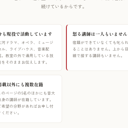
続けているからです。
今も現役で活動しています
怒る講師は一人もいません
大河ドラマ、オペラ、ミュージ
宿題ができていなくても叱ら
カル、ライブハウス、音楽配
ることはありません。上から
信。教室の外で通用している技
線で接する講師もいません。
術をそのままお伝えします。
掲載以外にも複数在籍
このページの5名のほかにも音大
出身の講師が在籍しています。
ご希望の分野があればお申し付
けください。