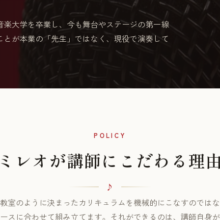
音楽大学を卒業し、今も舞台やステージの第一線
ことが本業の「先生」ではなく、現役で演奏して
POLICY
ミレオが講師にこだわる理
教室のように決まったカリキュラムを機械的にこなすのではな
ースに合わせて組み立てます。それができるのは、講師自身が