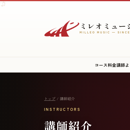
♫
♪
♩
ミレオミュー
MILLEO MUSIC — SINCE
コース
料金
講師
よ
トップ
/ 講師紹介
INSTRUCTORS
講師紹介