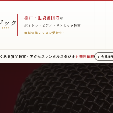
松戸・池袋護国寺
の
ジック
ボイトレ・ピアノ・リトミック教室
 2005
無料体験レッスン受付中!
くある質問
教室・アクセス
レンタルスタジオ
無料体験
会員様