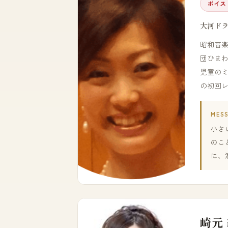
ボイス
大河ド
昭和音
団ひま
児童の
の初回
MES
小さ
のこ
に、
崎元