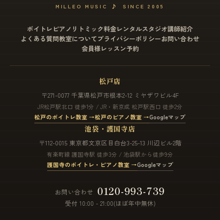
MILLEO MUSIC
♪
SINCE 2005
ボイトレ
ピアノ
リトミック
料金
レンタルスタジオ
講師紹介
よくある質問
教室について
プライバシーポリシー
お問い合わせ
会員様レッスン予約
松戸店
〒271-0077 千葉県松戸市根本2-12 ミヤザワビル4F
JR松戸駅北口 徒歩1分 / JR・新京成 松戸駅西口 徒歩2分
松戸のボイトレ教室 →
松戸のピアノ教室 →
Googleマップ
池袋・護国寺店
〒112-0015 東京都文京区目白台3-25-13 川辺ビル2階
有楽町線 護国寺駅 徒歩3分 / 池袋駅から徒歩9分
護国寺のボイトレ・ピアノ教室 →
Googleマップ
0120-993-739
お問い合わせ
受付 10:00 - 21:00(ほぼ年中無休)